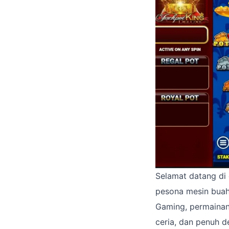
Selamat datang di
pesona mesin buah
Gaming, permainan
ceria, dan penuh d