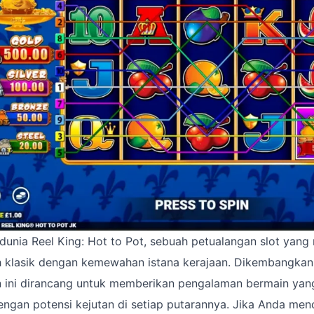
 dunia Reel King: Hot to Pot, sebuah petualangan slot ya
 klasik dengan kemewahan istana kerajaan. Dikembangkan 
 ini dirancang untuk memberikan pengalaman bermain yan
engan potensi kejutan di setiap putarannya. Jika Anda men