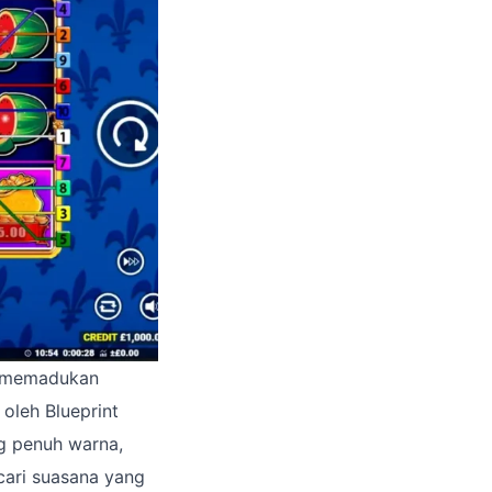
ng memadukan
oleh Blueprint
g penuh warna,
cari suasana yang