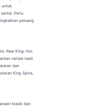
a untuk
santai. Perlu
ningkatkan peluang
ni. Reel King: Hot
arkan variasi hasil
abaran dan
utaran King Spins,
anaan klasik dan