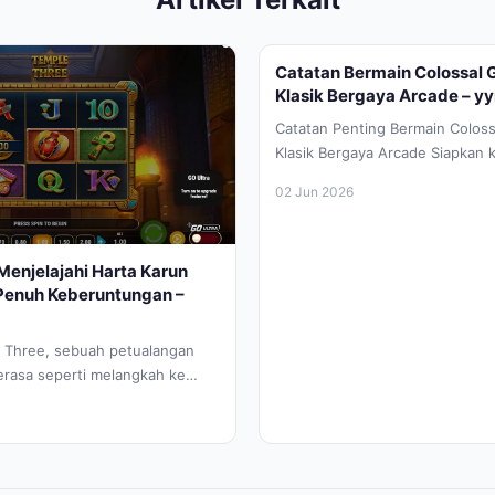
Catatan Bermain Colossal
Klasik Bergaya Arcade – yy
Catatan Penting Bermain Colos
Klasik Bergaya Arcade Siapkan k
bersiaplah untuk kembali ke mas
02 Jun 2026
Menjelajahi Harta Karun
Penuh Keberuntungan –
 Three, sebuah petualangan
 terasa seperti melangkah ke
run kuno yang...