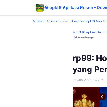
💎 apkt6 Aplikasi Resmi - Do
💎 apkt6 Aplikasi Resmi - Download apkt6 App Te
💎 apkt6 Aplikasi Resm
Keberuntungan
rp99: Ho
yang Pe
06 Jun 2026
· 未分类