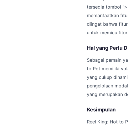
tersedia tombol "
memanfaatkan fitur
diingat bahwa fitu
untuk memicu fitur
Hal yang Perlu D
Sebagai pemain yan
to Pot memiliki vol
yang cukup dinami
pengelolaan modal 
yang merupakan det
Kesimpulan
Reel King: Hot to 