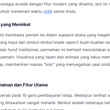
talgia arcade dengan fitur modern yang dinamis, slot ini
t untuk menemani waktu
rp99
santai Anda.
 yang Memikat
 Pot membawa pemain ke dalam suasana istana yang megah.
yang kaya dan simbol-simbol klasik seperti buah-buahan s
dan huruf tradisional, permainan ini berhasil menciptakan 
 pemain. Visualnya yang tajam dan animasi yang halus mem
dup, memberikan nuansa "hoki" yang menyegarkan saat simb
ainan dan Fitur Utama
perasi pada 10 garis pembayaran tetap. Meskipun terlihat 
ng ditawarkan sangat menarik. Berikut adalah beberapa ha