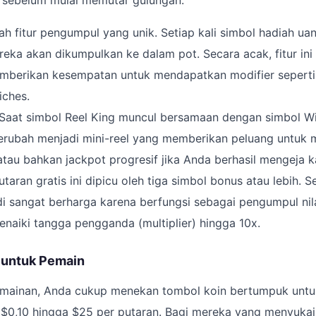
i sebelum mulai memutar gulungan:
lah fitur pengumpul yang unik. Setiap kali simbol hadiah ua
eka akan dikumpulkan ke dalam pot. Secara acak, fitur ini
mberikan kesempatan untuk mendapatkan modifier seperti 
iches.
Saat simbol Reel King muncul bersamaan dengan simbol Wild
 berubah menjadi mini-reel yang memberikan peluang untu
atau bahkan jackpot progresif jika Anda berhasil mengeja k
utaran gratis ini dipicu oleh tiga simbol bonus atau lebih. S
i sangat berharga karena berfungsi sebagai pengumpul nil
aiki tangga pengganda (multiplier) hingga 10x.
 untuk Pemain
rmainan, Anda cukup menekan tombol koin bertumpuk unt
i $0,10 hingga $25 per putaran. Bagi mereka yang menyuka