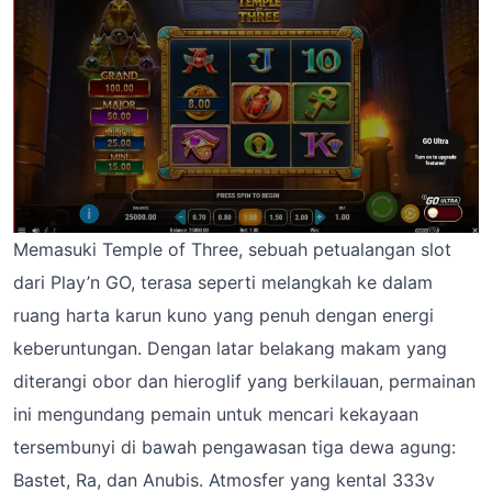
Memasuki Temple of Three, sebuah petualangan slot
dari Play’n GO, terasa seperti melangkah ke dalam
ruang harta karun kuno yang penuh dengan energi
keberuntungan. Dengan latar belakang makam yang
diterangi obor dan hieroglif yang berkilauan, permainan
ini mengundang pemain untuk mencari kekayaan
tersembunyi di bawah pengawasan tiga dewa agung:
Bastet, Ra, dan Anubis. Atmosfer yang kental 333v