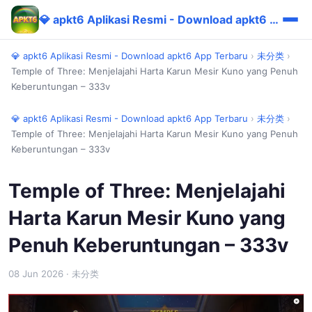
💎 apkt6 Aplikasi Resmi - Download apkt6 App Terbaru
💎 apkt6 Aplikasi Resmi - Download apkt6 App Terbaru
›
未分类
›
Temple of Three: Menjelajahi Harta Karun Mesir Kuno yang Penuh
Keberuntungan – 333v
💎 apkt6 Aplikasi Resmi - Download apkt6 App Terbaru
›
未分类
›
Temple of Three: Menjelajahi Harta Karun Mesir Kuno yang Penuh
Keberuntungan – 333v
Temple of Three: Menjelajahi
Harta Karun Mesir Kuno yang
Penuh Keberuntungan – 333v
08 Jun 2026
· 未分类