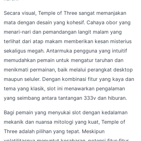
Secara visual, Temple of Three sangat memanjakan
mata dengan desain yang kohesif. Cahaya obor yang
menari-nari dan pemandangan langit malam yang
terlihat dari atap makam memberikan kesan misterius
sekaligus megah. Antarmuka pengguna yang intuitif
memudahkan pemain untuk mengatur taruhan dan
menikmati permainan, baik melalui perangkat desktop
maupun seluler. Dengan kombinasi fitur yang kaya dan
tema yang klasik, slot ini menawarkan pengalaman
yang seimbang antara tantangan 333v dan hiburan.
Bagi pemain yang menyukai slot dengan kedalaman
mekanik dan nuansa mitologi yang kuat, Temple of
Three adalah pilihan yang tepat. Meskipun
volatilitasnya menuntut kesabaran, potensi fitur-fitur