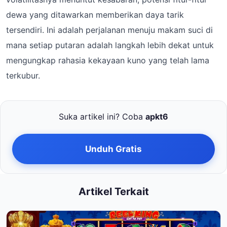
dewa yang ditawarkan memberikan daya tarik
tersendiri. Ini adalah perjalanan menuju makam suci di
mana setiap putaran adalah langkah lebih dekat untuk
mengungkap rahasia kekayaan kuno yang telah lama
terkubur.
Suka artikel ini? Coba
apkt6
Unduh Gratis
Artikel Terkait