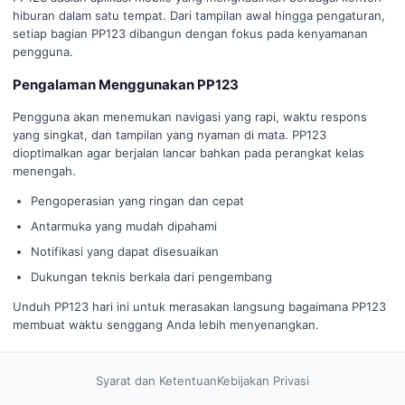
hiburan dalam satu tempat. Dari tampilan awal hingga pengaturan,
setiap bagian PP123 dibangun dengan fokus pada kenyamanan
pengguna.
Pengalaman Menggunakan PP123
Pengguna akan menemukan navigasi yang rapi, waktu respons
yang singkat, dan tampilan yang nyaman di mata. PP123
dioptimalkan agar berjalan lancar bahkan pada perangkat kelas
menengah.
Pengoperasian yang ringan dan cepat
Antarmuka yang mudah dipahami
Notifikasi yang dapat disesuaikan
Dukungan teknis berkala dari pengembang
Unduh PP123 hari ini untuk merasakan langsung bagaimana PP123
membuat waktu senggang Anda lebih menyenangkan.
Syarat dan Ketentuan
Kebijakan Privasi