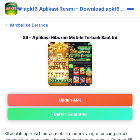
💎 apkt6 Aplikasi Resmi - Download apkt6 App Terbaru
← Kembali ke Beranda
8II – Aplikasi Hiburan Mobile Terbaik Saat Ini
Unduh APK
Daftar Sekarang
8II adalah aplikasi hiburan mobile modern yang dirancang untuk
memberikan pengalaman lancar kepada penggunanya. Dengan 8II,